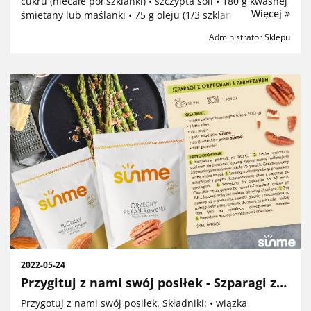
cukru (niecałe pół szklanki) • szczypta soli • 180 g kwaśnej
Więcej
śmietany lub maślanki • 75 g oleju (1/3 szklanki) • 130 g
mąki (3/4 szklanki) • 20 g kak...
Administrator Sklepu
2022-05-24
Przygituj z nami swój posiłek - Szparagi z
orzechami i parmezanem.
Przygotuj z nami swój posiłek. Składniki: • wiązka