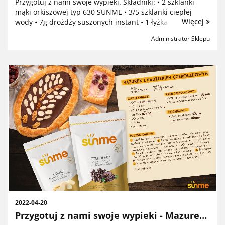
Przygotuj z nami swoje wypieki. Składniki: • 2 szklanki
mąki orkiszowej typ 630 SUNME • 3/5 szklanki ciepłej
Więcej
wody • 7g drożdży suszonych instant • 1 łyżka oliwy lub
innego oleju roślinnego • 1 płaska łyżeczka soli • 1/3 ły...
Administrator Sklepu
2022-04-20
Przygotuj z nami swoje wypieki - Mazurek