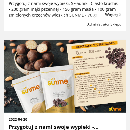
z nadzieniem czekoladowym.
Przygotuj z nami swoje wypieki. Składniki: Ciasto kruche::
• 200 gram mąki pszennej • 150 gram masła • 100 gram
Więcej
zmielonych orzechów włoskich SUNME • 70 gram cukru •
1 jajko • szczypta soli Krem czekoladowy: • 3...
Administrator Sklepu
2022-04-20
Przygotuj z nami swoje wypieki -