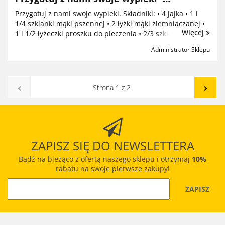
Świąteczna babka z bakaliami
Przygotuj z nami swoje wypieki. Składniki: • 4 jajka • 1 i
1/4 szklanki mąki pszennej • 2 łyżki mąki ziemniaczanej •
Więcej
1 i 1/2 łyżeczki proszku do pieczenia • 2/3 szklanki cukru •
1 kostka masła • 10 dkg Mieszanki orze...
Administrator Sklepu
ZAPISZ SIĘ DO NEWSLETTERA
Bądź na bieżąco z ofertą naszego sklepu i otrzymaj
10%
rabatu na swoje pierwsze zakupy!