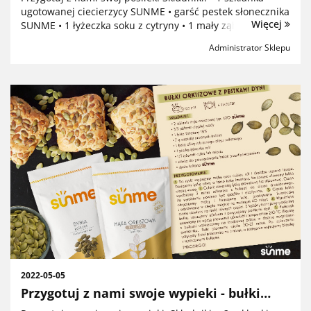
ugotowanej ciecierzycy SUNME • garść pestek słonecznika
Więcej
SUNME • 1 łyżeczka soku z cytryny • 1 mały ząbek czosnku
• 5 łyżek pasty sezamowej tahini • 1 łyżka olej...
Administrator Sklepu
2022-05-05
Przygotuj z nami swoje wypieki - bułki
orkiszowe z pestkami dyni