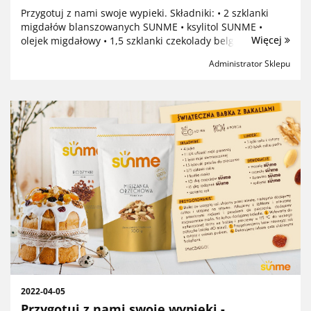
Marcepanki w czekoladzie
Przygotuj z nami swoje wypieki. Składniki: • 2 szklanki
migdałów blanszowanych SUNME • ksylitol SUNME •
Więcej
olejek migdałowy • 1,5 szklanki czekolady belgijskiej
SUNME • łyżka masła klarowanego lub olejku kokosowego
Administrator Sklepu
Przygoto...
2022-04-05
Przygotuj z nami swoje wypieki -