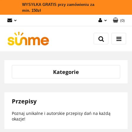
WYSYŁKA GRATIS przy zamówieniu za
min. 150zł
(
0
)
Zaloguj się
Zarejestruj się
Wyślij zapytanie
Zgody cookies
Kategorie
Przepisy
Poznaj unikalne i autorskie przepisy dań na każdą
okazje!