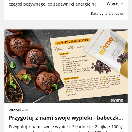
Więcej
czegoś pożywnego, co zapewni ci energię na cały dzień, a
do tego będzie lekkostrawne i bogate w składniki
Katarzyna Cichocka
odżywcze… Proponujemy Ci kaszę ...
2022-06-08
Przygotuj z nami swoje wypieki - babeczki
z czekoladą
Przygotuj z nami swoje wypieki. Składniki: • 2 jajka • 100 g