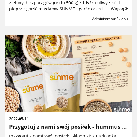
zielonych szparagów (około 500 g) • 1 łyżka oliwy • sól i
Więcej
pieprz • garść migdałów SUNME • garść orzechów pekan
SUNME • tarty parmezan Pr...
Administrator Sklepu
2022-05-11
Przygotuj z nami swój posiłek - hummus z
pestkami słonecznika
Przygotuj z nami swój posiłek. Składniki: • 1 szklanka