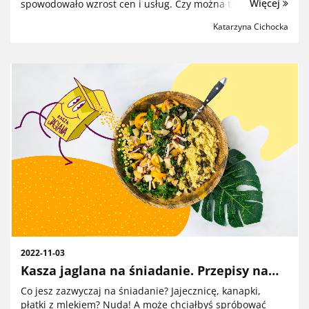
Więcej
spowodowało wzrost cen i usług. Czy można temu
zaradzić?Teoretycznie można oszczędzać. Trudno to
Katarzyna Cichocka
robić, jeśli już przed inflacją wiązało się koniec...
2022-11-03
Kasza jaglana na śniadanie. Przepisy na
słodko i wytrawnie
Co jesz zazwyczaj na śniadanie? Jajecznicę, kanapki,
płatki z mlekiem? Nuda! A może chciałbyś spróbować