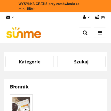
WYSYŁKA GRATIS przy zamówieniu za
min. 150zł
(
0
)
Zaloguj się
Zarejestruj się
Wyślij zapytanie
Zgody cookies
Kategorie
Szukaj
Błonnik