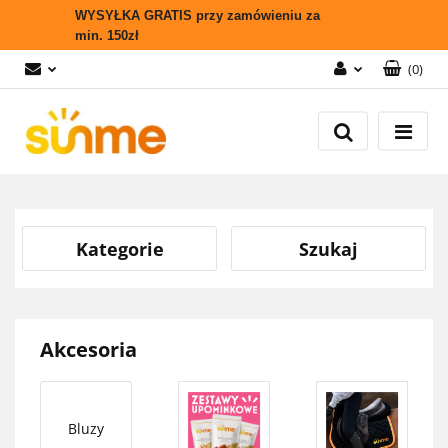
WYSYŁKA GRATIS przy zamówieniu za
min. 150zł
(
0
)
Zaloguj się
Zarejestruj się
Wyślij zapytanie
Zgody cookies
Kategorie
Szukaj
Akcesoria
Bluzy