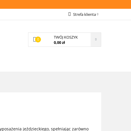
AWA
Strefa klienta
Zaloguj się
Zarejestruj się
TWÓJ KOSZYK
0
0,00 zł
Wyślij zapytanie
Zgody cookies
PŁATNOŚCI
O NAS
posażenia jeździeckiego, spełniając zarówno