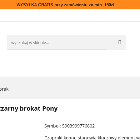
WYSYŁKA GRATIS przy zamówieniu za min. 150zł
ASTRONOMIA
NOWOŚCI
BLOG/PRZEPISY
DOST
NAS
NOWOŚCI
BLOG/PRZEPISY
DOSTAWA
praki
zarny brokat Pony
Symbol:
5903999776602
Czapraki konne stanowią kluczowy element wy