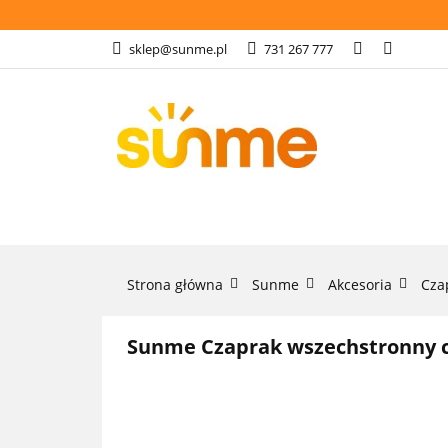
KATEGORIE
G
sklep@sunme.pl
731 267 777
PŁATNOŚCI
O 
KATEGORIE
GASTRONOMIA
Strona główna
Sunme
Akcesoria
Cza
Sunme Czaprak wszechstronny c