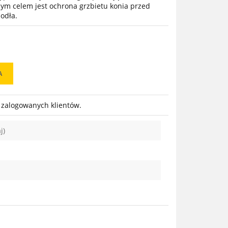
wnym celem jest ochrona grzbietu konia przed
odła.
A
a zalogowanych klientów.
j)