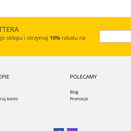
TTERA
go sklepu i otrzymaj
10%
rabatu na
EPIE
POLECAMY
Blog
truj konto
Promocje