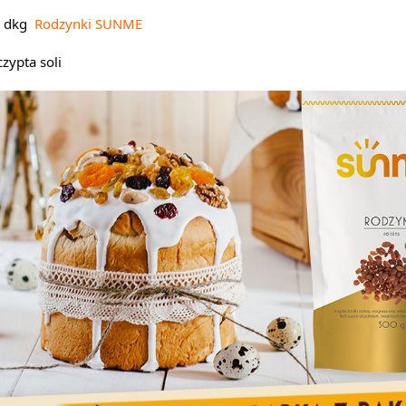
 dkg 
 Rodzynki SUNME
czypta soli