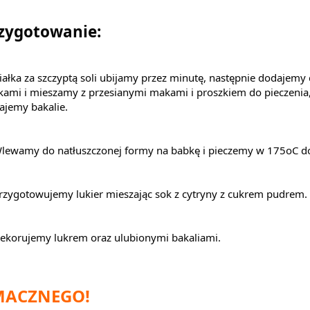
zygotowanie:
iałka za szczyptą soli ubijamy przez minutę, następnie dodajemy 
tkami i mieszamy z przesianymi makami i proszkiem do pieczenia
ajemy bakalie.
Wlewamy do natłuszczonej formy na babkę i pieczemy w 175oC do
Przygotowujemy lukier mieszając sok z cytryny z cukrem pudrem.
Dekorujemy lukrem oraz ulubionymi bakaliami.
MACZNEGO!