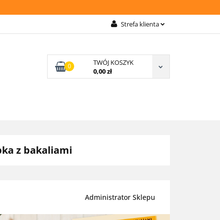
TAWA
Strefa klienta
Zaloguj się
Zarejestruj się
TWÓJ KOSZYK
0
0,00 zł
Wyślij zapytanie
Zgody cookies
PŁATNOŚCI
O NAS
bka z bakaliami
Administrator Sklepu