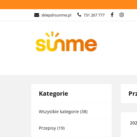
KATEGORIE
sklep@sunme.pl
731 267 777
PŁATNOŚCI
O 
KATEGORIE
GASTRONOMIA
Kategorie
Pr
Wszystkie kategorie
(38)
202
Przepisy
(19)