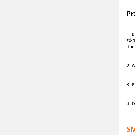
Pr
1. B
żół
dod
2. 
3. 
4. 
S