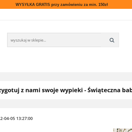
WYSYŁKA GRATIS przy zamówieniu za min. 150zł
GASTRONOMIA
NOWOŚCI
BLOG/PRZEPISY
DOS
NAS
NOWOŚCI
BLOG/PRZEPISY
DOSTAWA
zygotuj z nami swoje wypieki - Świąteczna ba
2-04-05 13:27:00