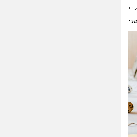
• 15
• sz