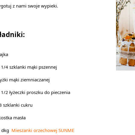
ygotuj z nami swoje wypieki.
ładniki:
jajka
i 1/4 szklanki mąki pszennej
łyżki mąki ziemniaczanej
i 1/2 łyżeczki proszku do pieczenia
3 szklanki cukru
kostka masła
 dkg 
 Mieszanki orzechowej SUNME