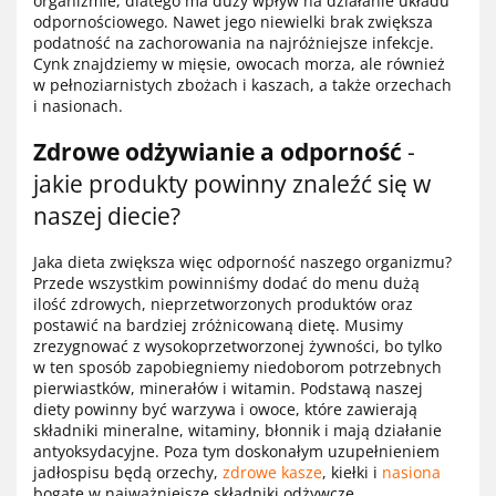
organizmie, dlatego ma duży wpływ na działanie układu
odpornościowego. Nawet jego niewielki brak zwiększa
podatność na zachorowania na najróżniejsze infekcje.
Cynk znajdziemy w mięsie, owocach morza, ale również
w pełnoziarnistych zbożach i kaszach, a także orzechach
i nasionach.
Zdrowe odżywianie a odporność
-
jakie produkty powinny znaleźć się w
naszej diecie?
Jaka dieta zwiększa więc odporność naszego organizmu?
Przede wszystkim powinniśmy dodać do menu dużą
ilość zdrowych, nieprzetworzonych produktów oraz
postawić na bardziej zróżnicowaną dietę. Musimy
zrezygnować z wysokoprzetworzonej żywności, bo tylko
w ten sposób zapobiegniemy niedoborom potrzebnych
pierwiastków, minerałów i witamin. Podstawą naszej
diety powinny być warzywa i owoce, które zawierają
składniki mineralne, witaminy, błonnik i mają działanie
antyoksydacyjne. Poza tym doskonałym uzupełnieniem
jadłospisu będą orzechy,
zdrowe kasze
, kiełki i
nasiona
bogate w najważniejsze składniki odżywcze.