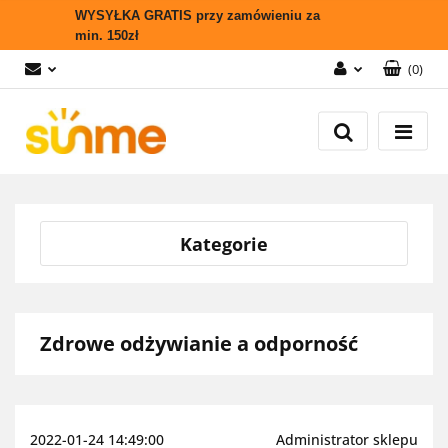
WYSYŁKA GRATIS przy zamówieniu za
min. 150zł
(
0
)
Zaloguj się
Zarejestruj się
Wyślij zapytanie
Zgody cookies
Kategorie
Zdrowe odżywianie a odporność
2022-01-24 14:49:00
Administrator sklepu