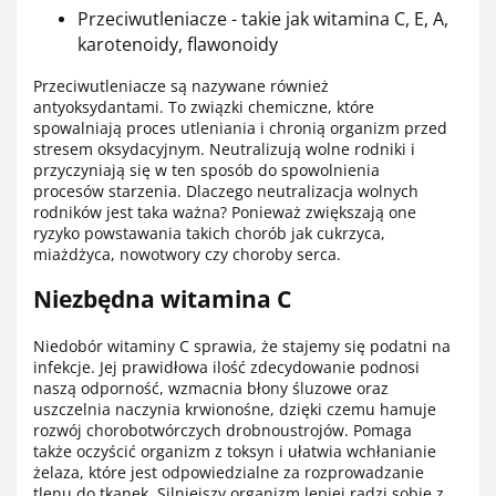
Przeciwutleniacze - takie jak witamina C, E, A,
karotenoidy, flawonoidy
Przeciwutleniacze są nazywane również
antyoksydantami. To związki chemiczne, które
spowalniają proces utleniania i chronią organizm przed
stresem oksydacyjnym. Neutralizują wolne rodniki i
przyczyniają się w ten sposób do spowolnienia
procesów starzenia. Dlaczego neutralizacja wolnych
rodników jest taka ważna? Ponieważ zwiększają one
ryzyko powstawania takich chorób jak cukrzyca,
miażdżyca, nowotwory czy choroby serca.
Niezbędna witamina C
Niedobór witaminy C sprawia, że stajemy się podatni na
infekcje. Jej prawidłowa ilość zdecydowanie podnosi
naszą odporność, wzmacnia błony śluzowe oraz
uszczelnia naczynia krwionośne, dzięki czemu hamuje
rozwój chorobotwórczych drobnoustrojów. Pomaga
także oczyścić organizm z toksyn i ułatwia wchłanianie
żelaza, które jest odpowiedzialne za rozprowadzanie
tlenu do tkanek. Silniejszy organizm lepiej radzi sobie z