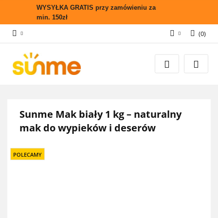
WYSYŁKA GRATIS przy zamówieniu za
min. 150zł
(
0
)
Zaloguj się
Zarejestruj się
Wyślij zapytanie
Zgody cookies
Sunme Mak biały 1 kg – naturalny
mak do wypieków i deserów
POLECAMY