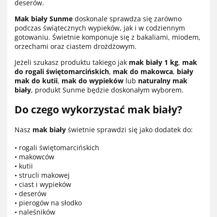
deserów.
Mak biały Sunme
doskonale sprawdza się zarówno
podczas świątecznych wypieków, jak i w codziennym
gotowaniu. Świetnie komponuje się z bakaliami, miodem,
orzechami oraz ciastem drożdżowym.
Jeżeli szukasz produktu takiego jak
mak biały 1 kg
,
mak
do rogali świętomarcińskich
,
mak do makowca
,
biały
mak do kutii
,
mak do wypieków
lub
naturalny mak
biały
, produkt Sunme będzie doskonałym wyborem.
Do czego wykorzystać mak biały?
Nasz
mak biały
świetnie sprawdzi się jako dodatek do:
• rogali świętomarcińskich
• makowców
• kutii
• strucli makowej
• ciast i wypieków
• deserów
• pierogów na słodko
• naleśników