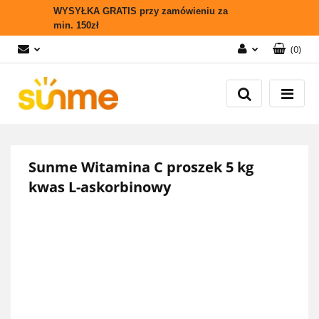
WYSYŁKA GRATIS przy zamówieniu za
min. 150zł
(
0
)
Zaloguj się
Zarejestruj się
Wyślij zapytanie
Zgody cookies
Sunme Witamina C proszek 5 kg
kwas L-askorbinowy