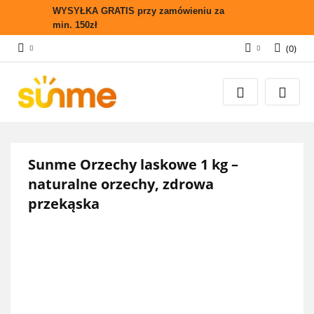
WYSYŁKA GRATIS przy zamówieniu za
min. 150zł
(
0
)
Zaloguj się
Zarejestruj się
Wyślij zapytanie
Zgody cookies
Sunme Orzechy laskowe 1 kg –
naturalne orzechy, zdrowa
przekąska