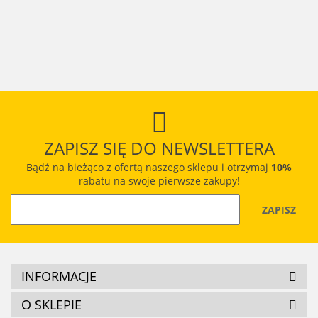
500 g 
Rodzynki
solone w
20.75
łuskane
34.57
21.50
blanszowane
natural
sułtańskie 1 kg
łupinie
500 g –
1 kg –
56.76
owoce
– naturalne
500 g –
naturalne,
20.65
obrane,
suszon
słodkie bakalie
chrupiąca
świeże
naturalne
bez
przekąska
orzechy
migdały
konserwantów
premium
ZAPISZ SIĘ DO NEWSLETTERA
Bądź na bieżąco z ofertą naszego sklepu i otrzymaj
10%
rabatu na swoje pierwsze zakupy!
INFORMACJE
O SKLEPIE