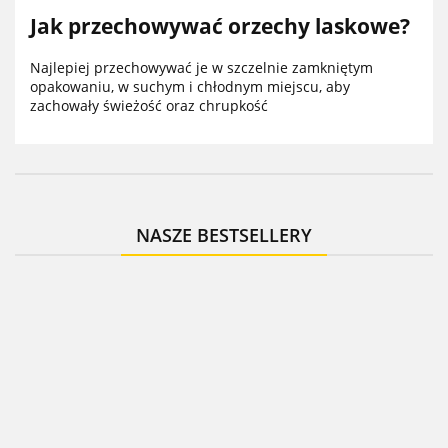
Jak przechowywać orzechy laskowe?
Najlepiej przechowywać je w szczelnie zamkniętym
opakowaniu, w suchym i chłodnym miejscu, aby
zachowały świeżość oraz chrupkość
NASZE BESTSELLERY
Sunme
Sunme
Sunme
Żurawi
Pistacje
Orzechy
Sunme
suszon
Sunme
prażone
włoskie
Migdały