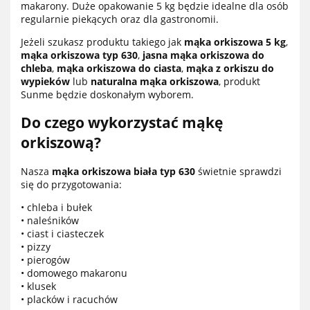
makarony. Duże opakowanie 5 kg będzie idealne dla osób
regularnie piekących oraz dla gastronomii.
Jeżeli szukasz produktu takiego jak
mąka orkiszowa 5 kg
,
mąka orkiszowa typ 630
,
jasna mąka orkiszowa do
chleba
,
mąka orkiszowa do ciasta
,
mąka z orkiszu do
wypieków
lub
naturalna mąka orkiszowa
, produkt
Sunme będzie doskonałym wyborem.
Do czego wykorzystać mąkę
orkiszową?
Nasza
mąka orkiszowa biała typ 630
świetnie sprawdzi
się do przygotowania:
• chleba i bułek
• naleśników
• ciast i ciasteczek
• pizzy
• pierogów
• domowego makaronu
• klusek
• placków i racuchów