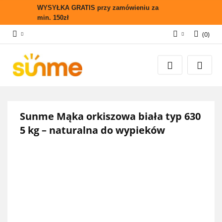
WYSYŁKA GRATIS przy zamówieniu za
min. 150zł
(
0
)
Zaloguj się
Zarejestruj się
Wyślij zapytanie
Zgody cookies
Sunme Mąka orkiszowa biała typ 630
5 kg – naturalna do wypieków