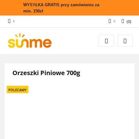
WYSYŁKA GRATIS przy zamówieniu za
min. 150zł
(
0
)
Zaloguj się
Zarejestruj się
Wyślij zapytanie
Zgody cookies
Orzeszki Piniowe 700g
POLECAMY