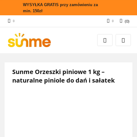
WYSYŁKA GRATIS przy zamówieniu za
min. 150zł
(
0
)
Zaloguj się
Zarejestruj się
Wyślij zapytanie
Zgody cookies
Sunme Orzeszki piniowe 1 kg –
naturalne piniole do dań i sałatek