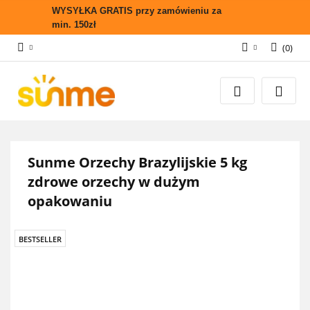
WYSYŁKA GRATIS przy zamówieniu za
min. 150zł
(
0
)
Zaloguj się
Zarejestruj się
Wyślij zapytanie
Zgody cookies
Sunme Orzechy Brazylijskie 5 kg
zdrowe orzechy w dużym
opakowaniu
BESTSELLER