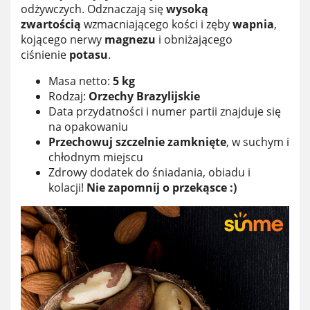
odżywczych. Odznaczają się
wysoką
zwartością
wzmacniającego kości i zęby
wapnia
,
kojącego nerwy
magnezu
i obniżającego
ciśnienie
potasu
.
Masa netto:
5 kg
Rodzaj:
Orzechy Brazylijskie
Data przydatności i numer partii znajduje się
na opakowaniu
Przechowuj szczelnie zamknięte
, w suchym i
chłodnym miejscu
Zdrowy dodatek do śniadania, obiadu i
kolacji!
Nie zapomnij o przekąsce :)