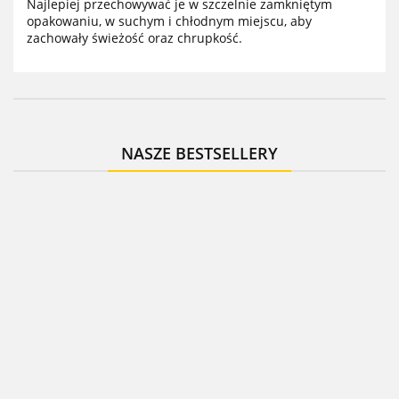
Najlepiej przechowywać je w szczelnie zamkniętym
opakowaniu, w suchym i chłodnym miejscu, aby
zachowały świeżość oraz chrupkość.
NASZE BESTSELLERY
Sunme
Sunme
Sunme
Żurawi
Pistacje
Orzechy
Sunme
suszon
Sunme
prażone
włoskie
Migdały
500 g 
Rodzynki
solone w
20.75
łuskane
34.57
21.50
blanszowane
natural
sułtańskie 1 kg
łupinie
500 g –
1 kg –
56.76
owoce
– naturalne
500 g –
naturalne,
20.65
obrane,