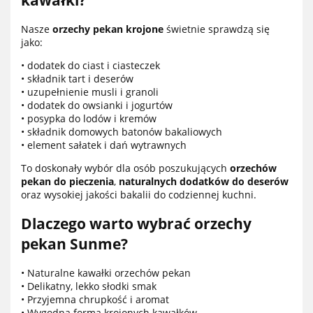
Nasze
orzechy pekan krojone
świetnie sprawdzą się
jako:
• dodatek do ciast i ciasteczek
• składnik tart i deserów
• uzupełnienie musli i granoli
• dodatek do owsianki i jogurtów
• posypka do lodów i kremów
• składnik domowych batonów bakaliowych
• element sałatek i dań wytrawnych
To doskonały wybór dla osób poszukujących
orzechów
pekan do pieczenia
,
naturalnych dodatków do deserów
oraz wysokiej jakości bakalii do codziennej kuchni.
Dlaczego warto wybrać orzechy
pekan Sunme?
• Naturalne kawałki orzechów pekan
• Delikatny, lekko słodki smak
• Przyjemna chrupkość i aromat
• Wygodna forma krojonych kawałków