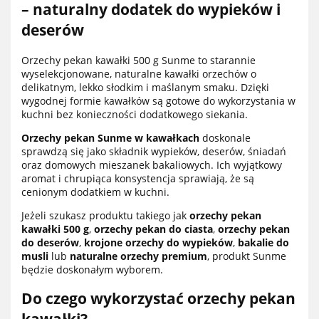
– naturalny dodatek do wypieków i
deserów
Orzechy pekan kawałki 500 g Sunme to starannie
wyselekcjonowane, naturalne kawałki orzechów o
delikatnym, lekko słodkim i maślanym smaku. Dzięki
wygodnej formie kawałków są gotowe do wykorzystania w
kuchni bez konieczności dodatkowego siekania.
Orzechy pekan Sunme w kawałkach
doskonale
sprawdzą się jako składnik wypieków, deserów, śniadań
oraz domowych mieszanek bakaliowych. Ich wyjątkowy
aromat i chrupiąca konsystencja sprawiają, że są
cenionym dodatkiem w kuchni.
Jeżeli szukasz produktu takiego jak
orzechy pekan
kawałki 500 g
,
orzechy pekan do ciasta
,
orzechy pekan
do deserów
,
krojone orzechy do wypieków
,
bakalie do
musli
lub
naturalne orzechy premium
, produkt Sunme
będzie doskonałym wyborem.
Do czego wykorzystać orzechy pekan
kawałki?