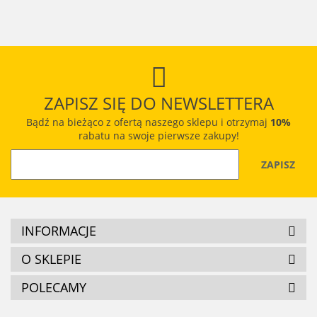
suszon
słodkie bakalie
chrupiąca
świeże
naturalne
bez
przekąska
orzechy
migdały
konserwantów
premium
ZAPISZ SIĘ DO NEWSLETTERA
Bądź na bieżąco z ofertą naszego sklepu i otrzymaj
10%
rabatu na swoje pierwsze zakupy!
INFORMACJE
O SKLEPIE
POLECAMY