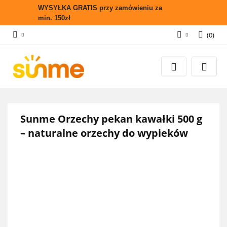
WYSYŁKA GRATIS przy zamówieniu za
min. 150zł
(
0
)
Zaloguj się
Zarejestruj się
Wyślij zapytanie
Zgody cookies
Sunme Orzechy pekan kawałki 500 g
– naturalne orzechy do wypieków